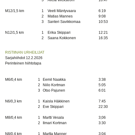
3
Alicia Wickström
10:47
M12/1,5 km
1
Veeti Mäntyvaara
6:19
2
Matias Mannes
9:08
3
Santeri Savikkomaa
10:53
N12/1,5 km
1
Erika Skippari
12:21
2
Saana Kokkonen
16:35
RISTIINAN URHEILIJAT
Sarjahiihdot 12.2.2026
Perinteinen hiihtotapa
M6/0,4 km
1
Eemil Naakka
3:38
2
Niilo Kortman
5:05
3
Otso Pajunen
6:01
N6/0,3 km
1
Kaisla Häkkinen
7:45
2
Eve Skippari
22:30
M8/0,4 km
1
Martti Vesala
3;06
2
Ilmari Kortman
3:30
N8/0,4 km
1
Martta Manner
3:04