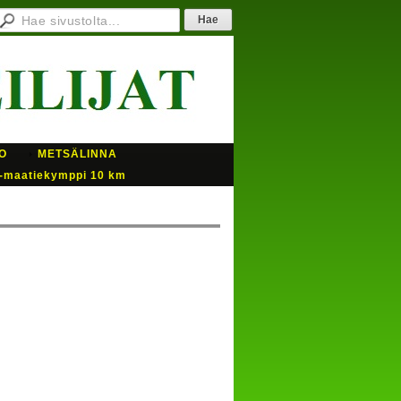
O
METSÄLINNA
-maatiekymppi 10 km