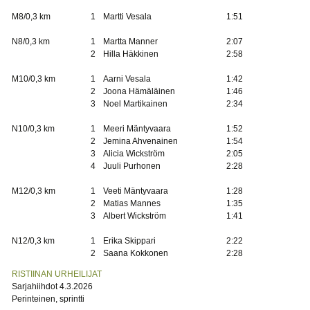
M8/0,3 km
1
Martti Vesala
1:51
N8/0,3 km
1
Martta Manner
2:07
2
Hilla Häkkinen
2:58
M10/0,3 km
1
Aarni Vesala
1:42
2
Joona Hämäläinen
1:46
3
Noel Martikainen
2:34
N10/0,3 km
1
Meeri Mäntyvaara
1:52
2
Jemina Ahvenainen
1:54
3
Alicia Wickström
2:05
4
Juuli Purhonen
2:28
M12/0,3 km
1
Veeti Mäntyvaara
1:28
2
Matias Mannes
1:35
3
Albert Wickström
1:41
N12/0,3 km
1
Erika Skippari
2:22
2
Saana Kokkonen
2:28
RISTIINAN URHEILIJAT
Sarjahiihdot 4.3.2026
Perinteinen, sprintti