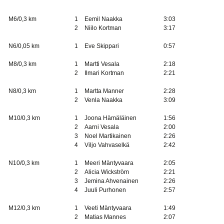
M6/0,3 km
1
Eemil Naakka
3:03
2
Niilo Kortman
3:17
N6/0,05 km
1
Eve Skippari
0:57
M8/0,3 km
1
Martti Vesala
2:18
2
Ilmari Kortman
2:21
N8/0,3 km
1
Martta Manner
2:28
2
Venla Naakka
3:09
M10/0,3 km
1
Joona Hämäläinen
1:56
2
Aarni Vesala
2:00
3
Noel Martikainen
2:26
4
Viljo Vahvaselkä
2:42
N10/0,3 km
1
Meeri Mäntyvaara
2:05
2
Alicia Wickström
2:21
3
Jemina Ahvenainen
2:26
4
Juuli Purhonen
2:57
M12/0,3 km
1
Veeti Mäntyvaara
1:49
2
Matias Mannes
2:07