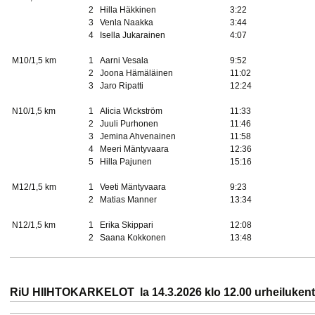
2
Hilla Häkkinen
3:22
3
Venla Naakka
3:44
4
Isella Jukarainen
4:07
M10/1,5 km
1
Aarni Vesala
9:52
2
Joona Hämäläinen
11:02
3
Jaro Ripatti
12:24
N10/1,5 km
1
Alicia Wickström
11:33
2
Juuli Purhonen
11:46
3
Jemina Ahvenainen
11:58
4
Meeri Mäntyvaara
12:36
5
Hilla Pajunen
15:16
M12/1,5 km
1
Veeti Mäntyvaara
9:23
2
Matias Manner
13:34
N12/1,5 km
1
Erika Skippari
12:08
2
Saana Kokkonen
13:48
RiU HIIHTOKARKELOT la 14.3.2026 klo 12.00 urheilukent