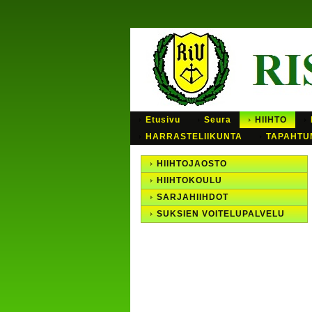
Etusivu
Seura
HIIHTO
HARRASTELIIKUNTA
TAPAHTU
HIIHTOJAOSTO
HIIHTOKOULU
SARJAHIIHDOT
SUKSIEN VOITELUPALVELU