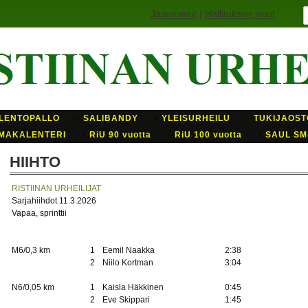
Jäsensivut
|
Hallituksen sivut
LENTOPALLO
SALIBANDY
YLEISURHEILU
TUKIJAOST
MAKALENTERI
RiU 90 vuotta
RiU 100 vuotta
SAUL SM
HIIHTO
RISTIINAN URHEILIJAT
Sarjahiihdot 11.3.2026
Vapaa, sprinttii
M6/0,3 km
1
Eemil Naakka
2:38
2
Niilo Kortman
3:04
N6/0,05 km
1
Kaisla Häkkinen
0:45
2
Eve Skippari
1:45