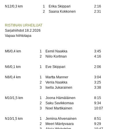
N12/0,3 km
1
Erika Skippari
2:16
2
Saana Kokkonen
2:31
RISTIINAN URHEILIJAT
Sarjahiihdot 18.2.2026
Vapaa hiihtotapa
M6/0,4 km
1
Eemil Naakka
3:45
2
Niilo Kortman
4:16
N6/0,1 km
1
Eve Skippari
2:06
N8/0,4 km
1
Martta Manner
3:04
2
Venla Naakka
3:25
3
Isella Jukarainen
3:38
M10/1,5 km
1
Joona Hämäläinen
8:15
2
Saku Savikkomaa
9:34
3
Noel Martikainen
10:07
N10/1,5 km
1
Jemina Ahvenainen
8:51
2
Meeri Mäntyvaara
9:29